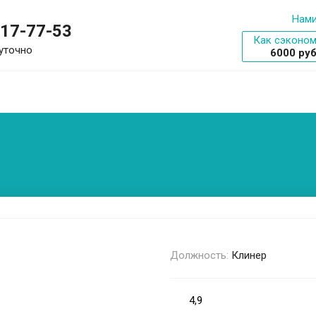
Нами
317-77-53
Как сэконом
уточно
6000 ру
Должность:
Клинер
4,9